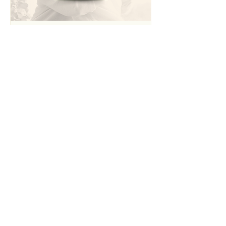
Não subestimemos a força
curadora do vínculo...
Não subestimemos a força curadora
do vínculo... ...o afeto dos que amam e
doam a si próprios(as) para que os
seus fiquem bem , mesmo...