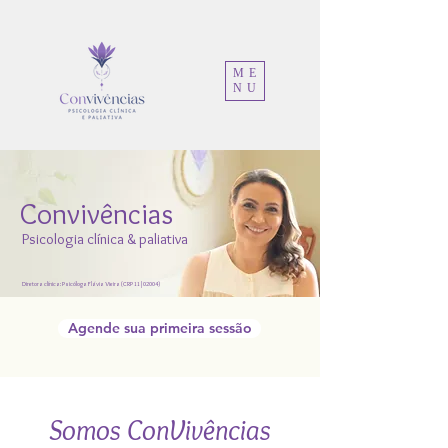
ME
NU
Convivências
Psicologia clínica & paliativa
Diretora clínica: Psicóloga Flávia Vieira (CRP 11|02004)
Agende sua primeira sessão
Somos ConVivências